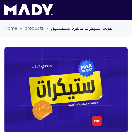
حزمة استيكرات جاهـزة للمصممين
products
Home